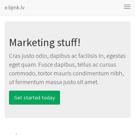
e.bjmk.lv
Tog
Navi
Marketing stuff!
Cras justo odio, dapibus ac facilisis in, egestas
eget quam. Fusce dapibus, tellus ac cursus
commodo, tortor mauris condimentum nibh,
ut fermentum massa justo sit amet.
Get started today